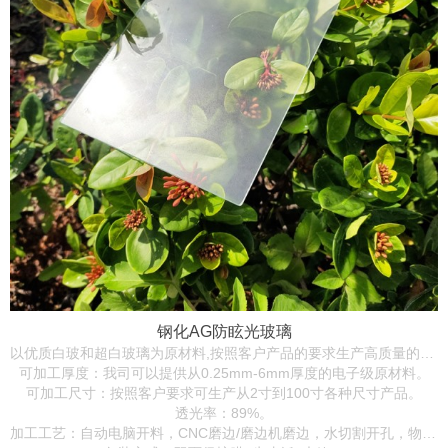
钢化AG防眩光玻璃
以优质白玻和超白玻璃为原材料,按照客户产品的要求生产高质量的钢化AG防眩光玻璃，产品广泛用于显示屏，工控屏，医疗仪器屏幕，电子黑板屏幕等场合。
可加工厚度：我司可以提供从0.25mm-6mm厚度的电子级原材料。
可加工尺寸：按照客户要求可生产从2寸到100寸各种尺寸产品。
透光率：89%。
加工工艺：自动电脑开料，CNC磨边/磨边机磨边，水切割开孔，物理/化学钢化，单色/多色丝印，AR/AG/AF表面加工等全套加工。