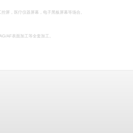
工控屏，医疗仪器屏幕，电子黑板屏幕等场合。
AG/AF表面加工等全套加工。