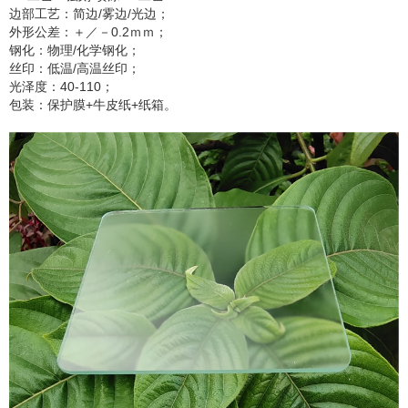
边部工艺：简边/雾边/光边；
外形公差：＋／－0.2ｍｍ；
钢化：物理/化学钢化；
丝印：低温/高温丝印；
光泽度：40-110；
包装：保护膜+牛皮纸+纸箱。